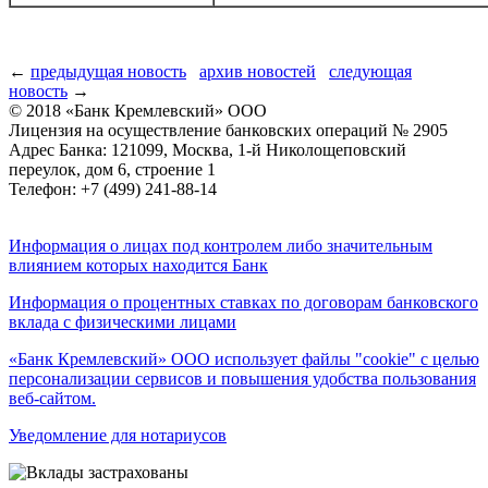
←
предыдущая новость
архив новостей
следующая
новость
→
© 2018 «Банк Кремлевский» ООО
Лицензия на осуществление банковских операций № 2905
Адрес Банка: 121099, Москва, 1-й Николощеповский
переулок, дом 6, строение 1
Телефон: +7 (499) 241-88-14
Информация о лицах под контролем либо значительным
влиянием которых находится Банк
Информация о процентных ставках по договорам банковского
вклада с физическими лицами
«Банк Кремлевский» ООО использует файлы "cookie" с целью
персонализации сервисов и повышения удобства пользования
веб-сайтом.
Уведомление для нотариусов