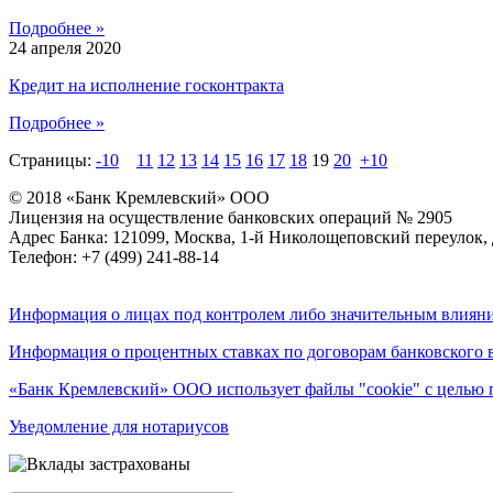
Подробнее »
24 апреля 2020
Кредит на исполнение госконтракта
Подробнее »
Страницы:
-10
11
12
13
14
15
16
17
18
19
20
+10
© 2018 «Банк Кремлевский» ООО
Лицензия на осуществление банковских операций № 2905
Адрес Банка: 121099, Москва, 1-й Николощеповский переулок, 
Телефон: +7 (499) 241-88-14
Информация о лицах под контролем либо значительным влияни
Информация о процентных ставках по договорам банковского 
«Банк Кремлевский» ООО использует файлы "cookie" с целью 
Уведомление для нотариусов