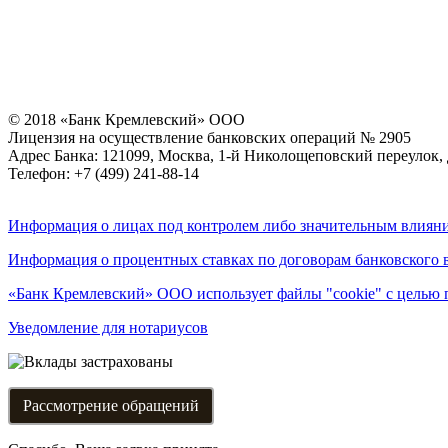
© 2018 «Банк Кремлевский» ООО
Лицензия на осуществление банковских операций № 2905
Адрес Банка: 121099, Москва, 1-й Николощеповский переулок, 
Телефон: +7 (499) 241-88-14
Информация о лицах под контролем либо значительным влияни
Информация о процентных ставках по договорам банковского 
«Банк Кремлевский» ООО использует файлы "cookie" с целью 
Уведомление для нотариусов
Рассмотрение обращений