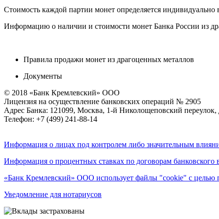
Стоимость каждой партии монет определяется индивидуально в
Информацию о наличии и стоимости монет Банка России из дра
Правила продажи монет из драгоценных металлов
Документы
© 2018 «Банк Кремлевский» ООО
Лицензия на осуществление банковских операций № 2905
Адрес Банка: 121099, Москва, 1-й Николощеповский переулок, 
Телефон: +7 (499) 241-88-14
Информация о лицах под контролем либо значительным влияни
Информация о процентных ставках по договорам банковского 
«Банк Кремлевский» ООО использует файлы "cookie" с целью 
Уведомление для нотариусов