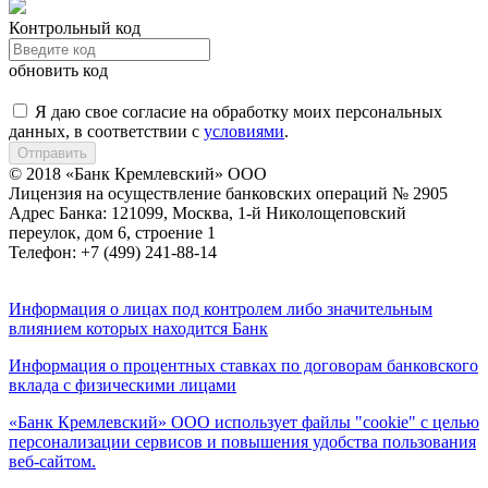
Контрольный код
обновить код
Я даю свое согласие на обработку моих персональных
данных, в соответствии с
условиями
.
Отправить
© 2018 «Банк Кремлевский» ООО
Лицензия на осуществление банковских операций № 2905
Адрес Банка: 121099, Москва, 1-й Николощеповский
переулок, дом 6, строение 1
Телефон: +7 (499) 241-88-14
Информация о лицах под контролем либо значительным
влиянием которых находится Банк
Информация о процентных ставках по договорам банковского
вклада с физическими лицами
«Банк Кремлевский» ООО использует файлы "cookie" с целью
персонализации сервисов и повышения удобства пользования
веб-сайтом.