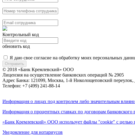
Контрольный код
обновить код
Я даю свое согласие на обработку моих персональных данны
Отправить
© 2018 «Банк Кремлевский» ООО
Лицензия на осуществление банковских операций № 2905
Адрес Банка: 121099, Москва, 1-й Николощеповский переулок, 
Телефон: +7 (499) 241-88-14
Информация о лицах под контролем либо значительным влияни
Информация о процентных ставках по договорам банковского 
«Банк Кремлевский» ООО использует файлы "cookie" с целью 
Уведомление для нотариусов